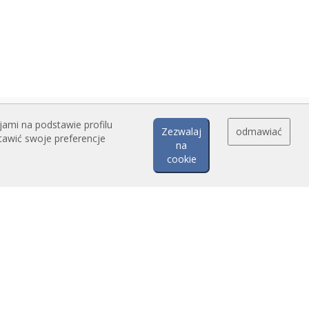
jami na podstawie profilu
Zezwalaj
odmawiać
tawić swoje preferencje
na
cookie