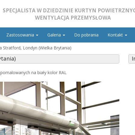
SPECJALISTA W DZIEDZINIE KURTYN POWIETRZNYC
WENTYLACJA PRZEMYSŁOWA
Zastosowania
Galeria
Do pobrania
Kontakt
a Stratford, Londyn (Wielka Brytania)
ytania)
I
 pomalowanych na biały kolor RAL