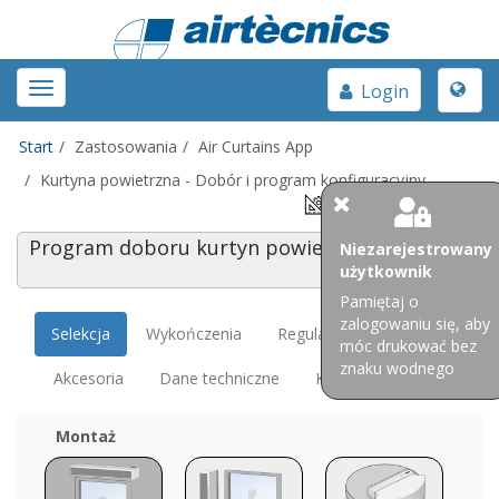
Toggle
Toggle
Login
naviga
navigation
Start
Zastosowania
Air Curtains App
Kurtyna powietrzna - Dobór i program konfiguracyjny
Program doboru kurtyn powietrznych
Niezarejestrowany
użytkownik
Pamiętaj o
zalogowaniu się, aby
Selekcja
Wykończenia
Regulacja
móc drukować bez
znaku wodnego
Akcesoria
Dane techniczne
Konfiguracja
Montaż