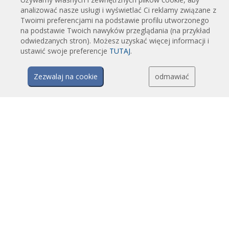
analizować nasze usługi i wyświetlać Ci reklamy związane z
Kurtyny powietrzne do drzwi obrotowych, wykonane na zamówienie
Twoimi preferencjami na podstawie profilu utworzonego
Kurtyny powietrzne z ochroną przed owadami
na podstawie Twoich nawyków przeglądania (na przykład
Energooszczędne kurtyny powietrzne pompy ciepła
odwiedzanych stron). Możesz uzyskać więcej informacji i
ustawić swoje preferencje
TUTAJ
.
Kurtyny powietrzne z systemem dezynfekcji i oczyszczania
Opłacalne i ekonomiczne kurtyny powietrzne
Zezwalaj na cookie
odmawiać
TECHNOLOGIA
Czym jest kurtyna powietrzna?
Jak działają kurtyny powietrzne?
Zalety i korzyści stosowania kurtyn powietrznych
Kurtyny powietrzne z pompami ciepła
Kurtyny powietrzne EC
Kurtyny powietrzne Airtècnics
PLIKI DO POBRANIA