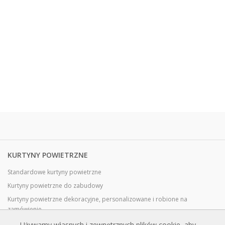
KURTYNY POWIETRZNE
Standardowe kurtyny powietrzne
Kurtyny powietrzne do zabudowy
Kurtyny powietrzne dekoracyjne, personalizowane i robione na
zamówienie
Kurtyny powietrzne przemysłowe i chłodnicze
Używamy własnych i zewnętrznych plików cookie, aby