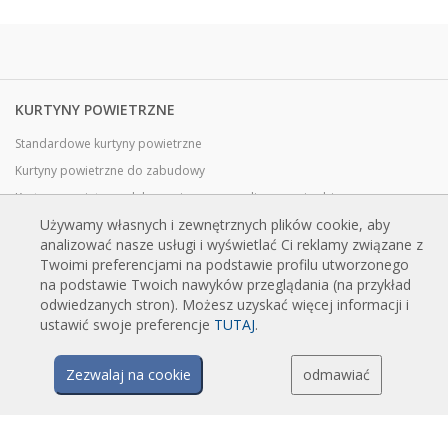
KURTYNY POWIETRZNE
Standardowe kurtyny powietrzne
Kurtyny powietrzne do zabudowy
Kurtyny powietrzne dekoracyjne, personalizowane i robione na
zamówienie
Używamy własnych i zewnętrznych plików cookie, aby
analizować nasze usługi i wyświetlać Ci reklamy związane z
Kurtyny powietrzne przemysłowe i chłodnicze
Twoimi preferencjami na podstawie profilu utworzonego
Kurtyny powietrzne do drzwi obrotowych, wykonane na zamówienie
na podstawie Twoich nawyków przeglądania (na przykład
Kurtyny powietrzne z ochroną przed owadami
odwiedzanych stron). Możesz uzyskać więcej informacji i
ustawić swoje preferencje
TUTAJ
.
Energooszczędne kurtyny powietrzne pompy ciepła
Kurtyny powietrzne z systemem dezynfekcji i oczyszczania
Zezwalaj na cookie
odmawiać
Opłacalne i ekonomiczne kurtyny powietrzne
TECHNOLOGIA