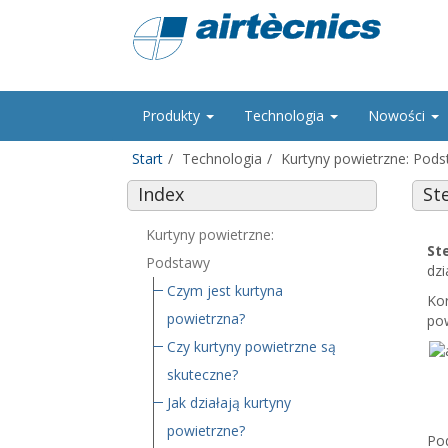
Produkty
Technologia
Nowości
Start
Technologia
Kurtyny powietrzne: Pod
Index
St
Kurtyny powietrzne:
St
Podstawy
dzi
Czym jest kurtyna
Kor
powietrzna?
pow
Czy kurtyny powietrzne są
skuteczne?
Jak działają kurtyny
powietrzne?
Pod