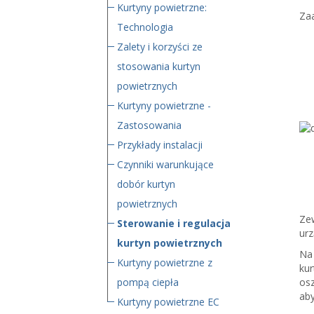
Kurtyny powietrzne:
Zaa
Technologia
Zalety i korzyści ze
stosowania kurtyn
powietrznych
Kurtyny powietrzne -
Zastosowania
Przykłady instalacji
Czynniki warunkujące
dobór kurtyn
powietrznych
Zew
Sterowanie i regulacja
urz
kurtyn powietrznych
Na 
Kurtyny powietrzne z
kur
pompą ciepła
osz
aby
Kurtyny powietrzne EC