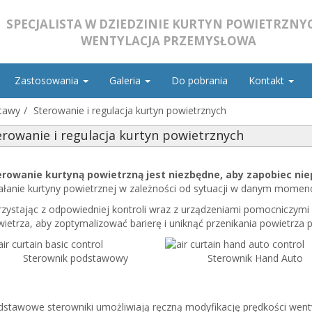
SPECJALISTA W DZIEDZINIE KURTYN POWIETRZNYC
WENTYLACJA PRZEMYSŁOWA
Zastosowania
Galeria
Do pobrania
Kontakt
stawy
Sterowanie i regulacja kurtyn powietrznych
erowanie i regulacja kurtyn powietrznych
erowanie kurtyną powietrzną jest niezbędne, aby zapobiec nie
ałanie kurtyny powietrznej w zależności od sytuacji w danym momenc
zystając z odpowiedniej kontroli wraz z urządzeniami pomocniczym
ietrza, aby zoptymalizować barierę i uniknąć przenikania powietrza p
Sterownik podstawowy
Sterownik Hand Auto
stawowe sterowniki umożliwiają ręczną modyfikację prędkości wentyl