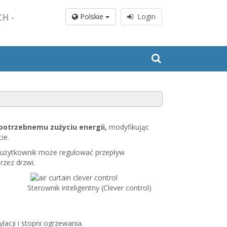
H -
Polskie
Login
potrzebnemu zużyciu energii,
modyfikując
ie.
i użytkownik może regulować przepływ
rzez drzwi.
Sterownik inteligentny (Clever control)
acji i stopni ogrzewania.