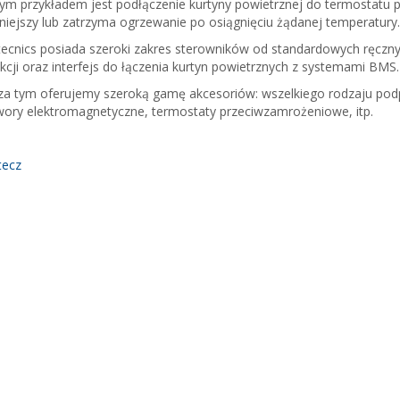
ym przykładem jest podłączenie kurtyny powietrznej do termostatu 
iejszy lub zatrzyma ogrzewanie po osiągnięciu żądanej temperatury.
rtecnics posiada szeroki zakres sterowników od standardowych ręc
kcji oraz interfejs do łączenia kurtyn powietrznych z systemami BMS.
a tym oferujemy szeroką gamę akcesoriów: wszelkiego rodzaju podp
ory elektromagnetyczne, termostaty przeciwzamrożeniowe, itp.
ecz