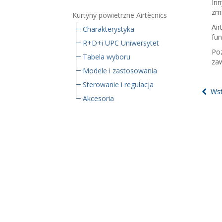
Inn
zmn
Kurtyny powietrzne Airtècnics
Ai
Charakterystyka
fun
R+D+i UPC Uniwersytet
Poz
Tabela wyboru
zaw
Modele i zastosowania
Sterowanie i regulacja
Wst
Akcesoria