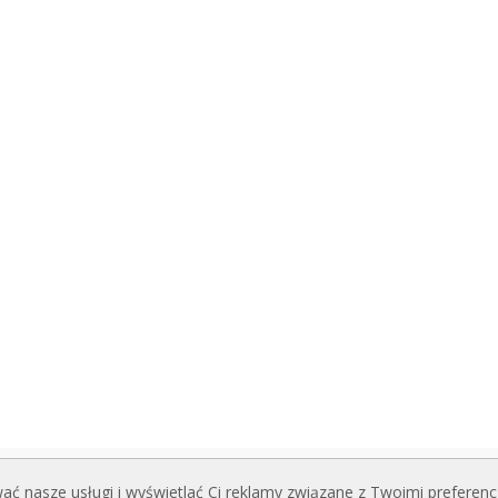
ć nasze usługi i wyświetlać Ci reklamy związane z Twoimi preferenc
I DO POBRANIA
POWIĄZANE STRONY