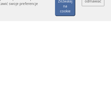
Zezwalaj
odmawiać
tawić swoje preferencje
na
cookie