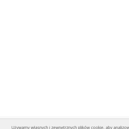
Używamy własnych i zewnętrznych plików cookie, aby analizowa
KURTYNY POWIETRZNE
PLIK