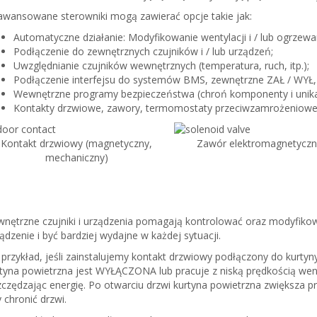
wansowane sterowniki mogą zawierać opcje takie jak:
Automatyczne działanie: Modyfikowanie wentylacji i / lub ogrzewan
Podłączenie do zewnętrznych czujników i / lub urządzeń;
Uwzględnianie czujników wewnętrznych (temperatura, ruch, itp.);
Podłączenie interfejsu do systemów BMS, zewnętrzne ZAŁ / WYŁ, 
Wewnętrzne programy bezpieczeństwa (chroń komponenty i unika
Kontakty drzwiowe, zawory, termomostaty przeciwzamrożeniowe, 
Kontakt drzwiowy (magnetyczny,
Zawór elektromagnetyczn
mechaniczny)
nętrzne czujniki i urządzenia pomagają kontrolować oraz modyfikowa
ądzenie i być bardziej wydajne w każdej sytuacji.
przykład, jeśli zainstalujemy kontakt drzwiowy podłączony do kurtyn
tyna powietrzna jest WYŁĄCZONA lub pracuje z niską prędkością wenty
czędzając energię. Po otwarciu drzwi kurtyna powietrzna zwiększa prę
 chronić drzwi.