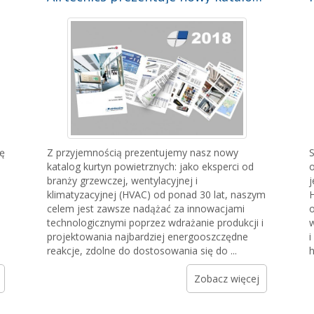
ię
Z przyjemnością prezentujemy nasz nowy
S
katalog kurtyn powietrznych: jako eksperci od
o
branży grzewczej, wentylacyjnej i
j
klimatyzacyjnej (HVAC) od ponad 30 lat, naszym
H
celem jest zawsze nadążać za innowacjami
o
technologicznymi poprzez wdrażanie produkcji i
w
projektowania najbardziej energooszczędne
i
reakcje, zdolne do dostosowania się do ...
h
Zobacz więcej