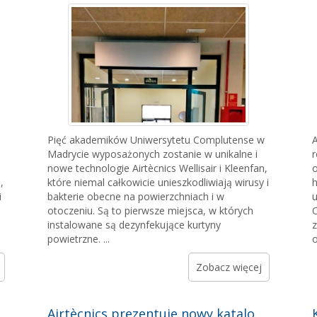
Pięć akademików Uniwersytetu Complutense w
A
Madrycie wyposażonych zostanie w unikalne i
r
nowe technologie Airtècnics Wellisair i Kleenfan,
o
,
które niemal całkowicie unieszkodliwiają wirusy i
h
i
bakterie obecne na powierzchniach i w
u
otoczeniu. Są to pierwsze miejsca, w których
O
instalowane są dezynfekujące kurtyny
z
powietrzne. ...
o
Zobacz więcej
Airtècnics prezentuje nowy katalog 2018: nowoczesny design i większy wybór kurtyn powietrznych