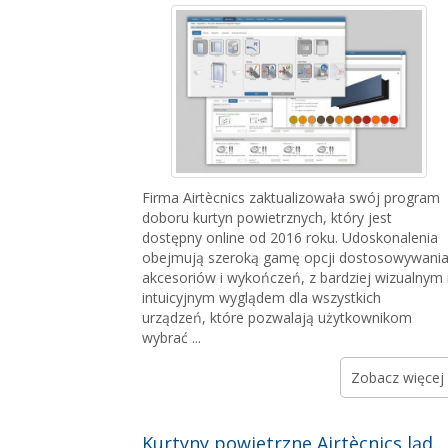
Firma Airtècnics zaktualizowała swój program
doboru kurtyn powietrznych, który jest
dostępny online od 2016 roku. Udoskonalenia
obejmują szeroką gamę opcji dostosowywania
akcesoriów i wykończeń, z bardziej wizualnym 
intuicyjnym wyglądem dla wszystkich
urządzeń, które pozwalają użytkownikom
wybrać ...
Zobacz więcej
Kurtyny powietrzne Airtècnics lądują na lotnisku JFK w Nowym Jorku