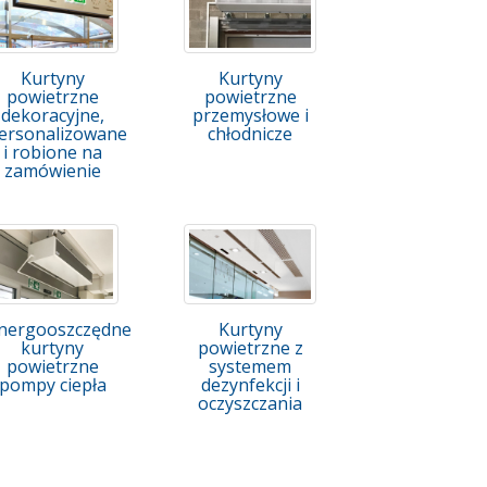
Kurtyny
Kurtyny
powietrzne
powietrzne
dekoracyjne,
przemysłowe i
ersonalizowane
chłodnicze
i robione na
zamówienie
nergooszczędne
Kurtyny
kurtyny
powietrzne z
powietrzne
systemem
pompy ciepła
dezynfekcji i
oczyszczania