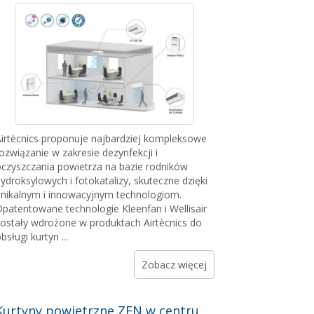
irtècnics proponuje najbardziej kompleksowe
ozwiązanie w zakresie dezynfekcji i
czyszczania powietrza na bazie rodników
ydroksylowych i fotokatalizy, skuteczne dzięki
nikalnym i innowacyjnym technologiom.
patentowane technologie Kleenfan i Wellisair
ostały wdrożone w produktach Airtècnics do
bsługi kurtyn ...
Zobacz więcej
Kurtyny powietrzne ZEN w centrum handlowym Hoog Catharijne w Utrechcie w Holandii