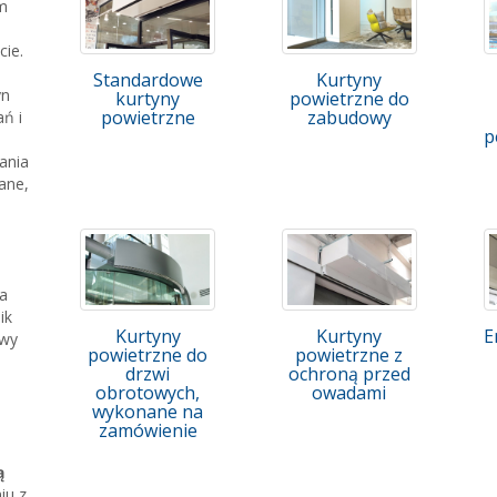
im
cie.
Standardowe
Kurtyny
yn
kurtyny
powietrzne do
powietrzne
zabudowy
ń i
p
ania
ane,
ia
ik
Kurtyny
Kurtyny
E
owy
powietrzne do
powietrzne z
drzwi
ochroną przed
obrotowych,
owadami
wykonane na
zamówienie
ą
iu z