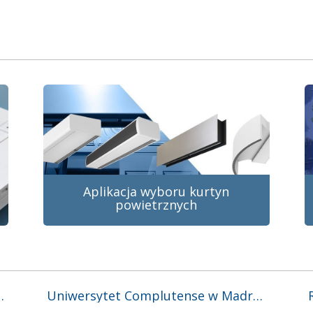
Aplikacja wyboru kurtyn
powietrznych
ru kurtyn powietrznych
Uniwersytet Complutense w Madrycie wyposaża swoje akademiki w dezynfekujące kurtyny powietrzne i Wallisair