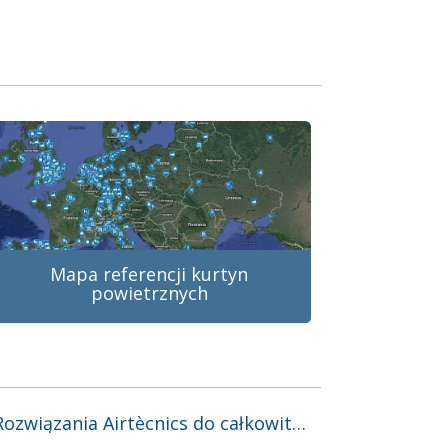
Mapa referencji kurtyn
powietrznych
Rozwiązania Airtècnics do całkowitej dezynfekcji i oczyszczania powietrza i powierzchni na bazie rodników hydroksylowych