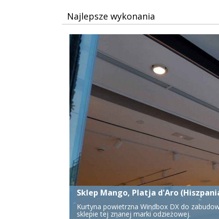
Najlepsze wykonania
Stacja Stratford, Londyn (Wielka Br
Montaż poziomy wielu kurtyn powietrznych 