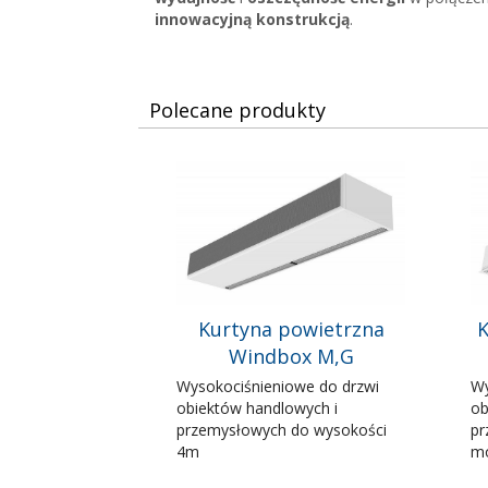
innowacyjną konstrukcją
.
Polecane produkty
Kurtyna powietrzna
K
Windbox M,G
Wysokociśnieniowe do drzwi
Wy
obiektów handlowych i
ob
przemysłowych do wysokości
pr
4m
mo