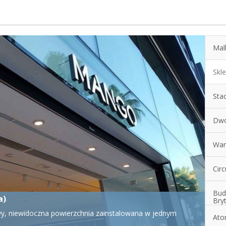
Mall
Skle
Stac
Dwo
War
Circ
Bud
Bryt
ytania)
Ato
Rund pomalowanych na biały kolor RAL