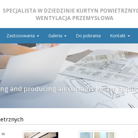
SPECJALISTA W DZIEDZINIE KURTYN POWIETRZNYC
WENTYLACJA PRZEMYSŁOWA
Zastosowania
Galeria
Do pobrania
Kontakt
ing and producing air curtains for any appli
ietrznych
i
w