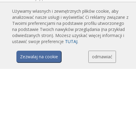
Kurtyny powietrzne do zabudowy
Używamy własnych i zewnętrznych plików cookie, aby
Kurtyny powietrzne dekoracyjne, personalizowane i robione na
analizować nasze usługi i wyświetlać Ci reklamy związane z
zamówienie
Twoimi preferencjami na podstawie profilu utworzonego
na podstawie Twoich nawyków przeglądania (na przykład
Kurtyny powietrzne przemysłowe i chłodnicze
odwiedzanych stron). Możesz uzyskać więcej informacji i
Kurtyny powietrzne do drzwi obrotowych, wykonane na zamówienie
ustawić swoje preferencje
TUTAJ
.
Kurtyny powietrzne z ochroną przed owadami
Energooszczędne kurtyny powietrzne pompy ciepła
Zezwalaj na cookie
odmawiać
Kurtyny powietrzne z systemem dezynfekcji i oczyszczania
Opłacalne i ekonomiczne kurtyny powietrzne
TECHNOLOGIA
Czym jest kurtyna powietrzna?
Jak działają kurtyny powietrzne?
Zalety i korzyści stosowania kurtyn powietrznych
Kurtyny powietrzne z pompami ciepła
Kurtyny powietrzne EC