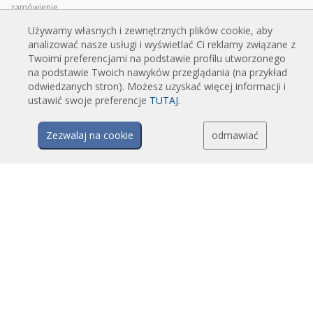
zamówienie
Kurtyny powietrzne przemysłowe i chłodnicze
Używamy własnych i zewnętrznych plików cookie, aby
analizować nasze usługi i wyświetlać Ci reklamy związane z
Kurtyny powietrzne do drzwi obrotowych, wykonane na zamówienie
Twoimi preferencjami na podstawie profilu utworzonego
Kurtyny powietrzne z ochroną przed owadami
na podstawie Twoich nawyków przeglądania (na przykład
Energooszczędne kurtyny powietrzne pompy ciepła
odwiedzanych stron). Możesz uzyskać więcej informacji i
ustawić swoje preferencje
TUTAJ
.
Kurtyny powietrzne z systemem dezynfekcji i oczyszczania
Opłacalne i ekonomiczne kurtyny powietrzne
Zezwalaj na cookie
odmawiać
TECHNOLOGIA
Czym jest kurtyna powietrzna?
Jak działają kurtyny powietrzne?
Zalety i korzyści stosowania kurtyn powietrznych
Kurtyny powietrzne z pompami ciepła
Kurtyny powietrzne EC
Kurtyny powietrzne Airtècnics