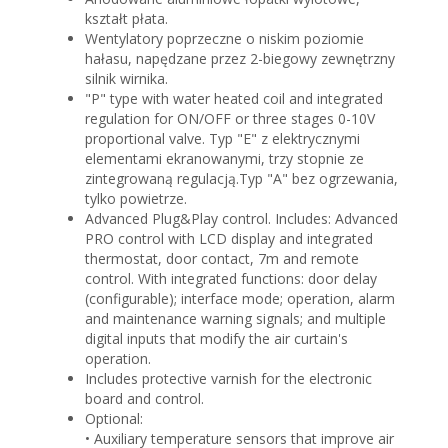
kształt płata.
Wentylatory poprzeczne o niskim poziomie
hałasu, napędzane przez 2-biegowy zewnętrzny
silnik wirnika.
"P" type with water heated coil and integrated
regulation for ON/OFF or three stages 0-10V
proportional valve. Typ "E" z elektrycznymi
elementami ekranowanymi, trzy stopnie ze
zintegrowaną regulacją.Typ "A" bez ogrzewania,
tylko powietrze.
Advanced Plug&Play control. Includes: Advanced
PRO control with LCD display and integrated
thermostat, door contact, 7m and remote
control. With integrated functions: door delay
(configurable); interface mode; operation, alarm
and maintenance warning signals; and multiple
digital inputs that modify the air curtain's
operation.
Includes protective varnish for the electronic
board and control.
Optional:
• Auxiliary temperature sensors that improve air