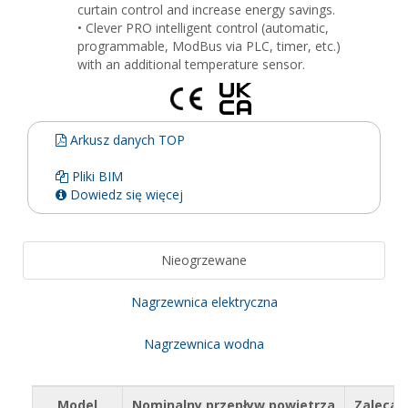
curtain control and increase energy savings.
• Clever PRO intelligent control (automatic,
programmable, ModBus via PLC, timer, etc.)
with an additional temperature sensor.
Arkusz danych TOP
Pliki BIM
Dowiedz się więcej
Nieogrzewane
Nagrzewnica elektryczna
Nagrzewnica wodna
Model
Nominalny przepływ powietrza
Zalecan