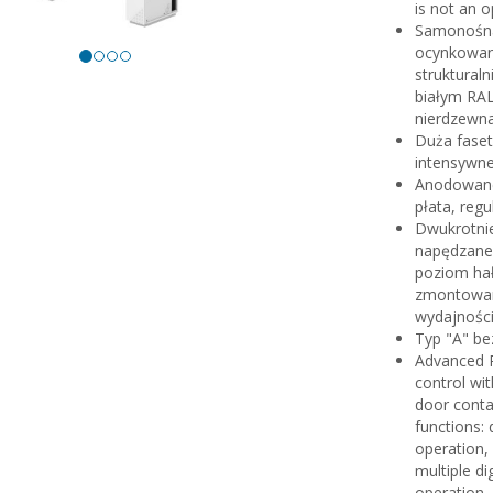
is not an o
Samonośna
ocynkowan
struktural
białym RAL
nierdzewna
Duża fase
intensywne
Anodowane 
płata, reg
Dwukrotni
napędzane p
poziom hał
zmontowane
wydajności
Typ "A" be
Advanced P
control wi
door conta
functions: 
operation,
multiple di
operation.