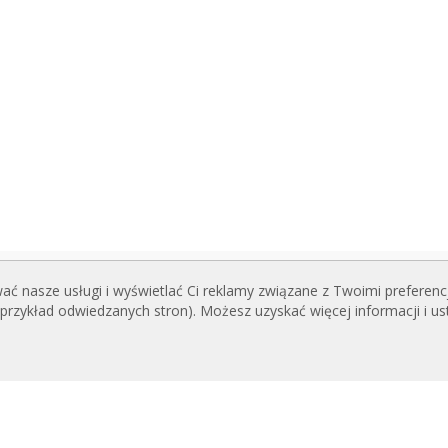
ć nasze usługi i wyświetlać Ci reklamy związane z Twoimi preferenc
I DO POBRANIA
POWIĄZANE STRONY
zykład odwiedzanych stron). Możesz uzyskać więcej informacji i us
INTERNETOWE
og kurtyn powietrznych
techniczne
Rideaux d’air
ikaty jakości
Actuadores
Cortinas de aire
ECANE TREŚCI
Luftschleier
nsowany sterownik Clever
EC Fans
am doboru kurtyn powietrznych
Air Curtain Manufacturer