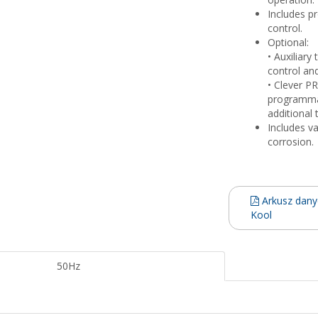
Includes pr
control.
Optional:
• Auxiliary
control an
• Clever PR
programmab
additional
Includes v
corrosion.
Arkusz dany
Kool
50Hz