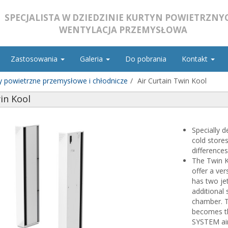
SPECJALISTA W DZIEDZINIE KURTYN POWIETRZNYC
WENTYLACJA PRZEMYSŁOWA
Zastosowania
Galeria
Do pobrania
Kontakt
y powietrzne przemysłowe i chłodnicze
Air Curtain Twin Kool
in Kool
Specially d
cold store
differences
The Twin K
offer a ver
has two je
additional
chamber. T
becomes th
SYSTEM air