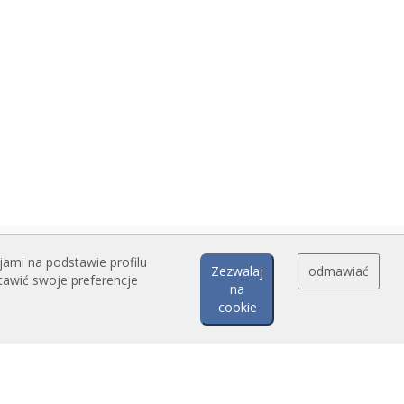
jami na podstawie profilu
Zezwalaj
odmawiać
tawić swoje preferencje
na
cookie