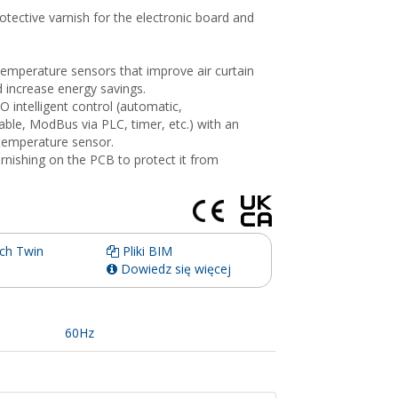
otective varnish for the electronic board and
 temperature sensors that improve air curtain
d increase energy savings.
O intelligent control (automatic,
le, ModBus via PLC, timer, etc.) with an
 temperature sensor.
arnishing on the PCB to protect it from
ch Twin
Pliki BIM
Dowiedz się więcej
60Hz