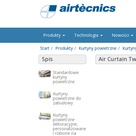
Produkty
Technologia
Nowości
Start
Produkty
Kurtyny powietrzne
Kurtyn
Spis
Air Curtain Tw
Standardowe
kurtyny
powietrzne
Kurtyny
powietrzne do
zabudowy
Kurtyny
powietrzne
dekoracyjne,
personalizowane
i robione na