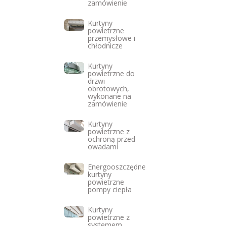
zamówienie
Kurtyny
powietrzne
przemysłowe i
chłodnicze
Kurtyny
powietrzne do
drzwi
obrotowych,
wykonane na
zamówienie
Kurtyny
powietrzne z
ochroną przed
owadami
Energooszczędne
kurtyny
powietrzne
pompy ciepła
Kurtyny
powietrzne z
systemem