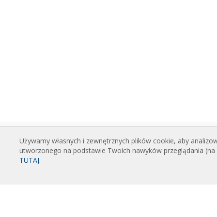
Używamy własnych i zewnętrznych plików cookie, aby analizowa
KURTYNY POWIETRZNE
PLIK
utworzonego na podstawie Twoich nawyków przeglądania (na pr
Standardowe kurtyny powietrzne
Katal
TUTAJ
.
Kurtyny powietrzne do zabudowy
Dane 
Kurtyny powietrzne dekoracyjne,
Certyf
personalizowane i robione na
POL
zamówienie
Zaawa
Kurtyny powietrzne przemysłowe i
Progr
chłodnicze