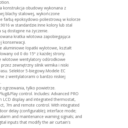
ption.
 konstrukcja obudowy wykonana z
ej blachy stalowej, wykończone
nie farbą epoksydowo-poliestrową w kolorze
9016 w standardzie.Inne kolory lub stal
 są dostępne na życzenie.
towana kratka wlotowa zapobiegająca
j konserwacji.
aluminiowe łopatki wylotowe, kształt
ulowany od 0 do 15º z każdej strony.
e wlotowe wentylatory odśrodkowe
rzez zewnętrzny silnik wirnika i niski
asu. Selektor 5-biegowy.Modele EC
 z wentylatorami o bardzo niskiej
.
z ogrzewania, tylko powietrze.
lug&Play control. Includes: Advanced PRO
th LCD display and integrated thermostat,
ct, 7m and remote control. With integrated
door delay (configurable); interface mode;
 alarm and maintenance warning signals; and
gital inputs that modify the air curtain's