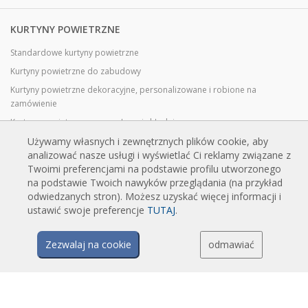
KURTYNY POWIETRZNE
Standardowe kurtyny powietrzne
Kurtyny powietrzne do zabudowy
Kurtyny powietrzne dekoracyjne, personalizowane i robione na
zamówienie
Kurtyny powietrzne przemysłowe i chłodnicze
Kurtyny powietrzne do drzwi obrotowych, wykonane na zamówienie
Używamy własnych i zewnętrznych plików cookie, aby
analizować nasze usługi i wyświetlać Ci reklamy związane z
Kurtyny powietrzne z ochroną przed owadami
Twoimi preferencjami na podstawie profilu utworzonego
Energooszczędne kurtyny powietrzne pompy ciepła
na podstawie Twoich nawyków przeglądania (na przykład
odwiedzanych stron). Możesz uzyskać więcej informacji i
Kurtyny powietrzne z systemem dezynfekcji i oczyszczania
ustawić swoje preferencje
TUTAJ
.
Opłacalne i ekonomiczne kurtyny powietrzne
Zezwalaj na cookie
odmawiać
TECHNOLOGIA
Czym jest kurtyna powietrzna?
Jak działają kurtyny powietrzne?