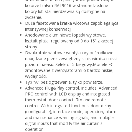
kolorze białym RAL9016 w standardzie.Inne
kolory lub stal nierdzewna są dostępne na
życzenie.
Duża fasetowana kratka wlotowa zapobiegająca
intensywnej konserwacji.
Anodowane aluminiowe łopatki wylotowe,
kształt płata, regulowany od 0 do 15º z każdej
strony.
Dwukrotnie wlotowe wentylatory odśrodkowe
napędzane przez zewnętrzny silnik wirnika i niski
poziom hałasu. Selektor 5-biegowy.Modele EC
zmontowane z wentylatorami o bardzo niskiej
wydajności.
Typ "A" bez ogrzewania, tylko powietrze.
Advanced Plug&Play control. Includes: Advanced
PRO control with LCD display and integrated
thermostat, door contact, 7m and remote
control. With integrated functions: door delay
(configurable); interface mode; operation, alarm
and maintenance warning signals; and multiple
digital inputs that modify the air curtain's
operation.