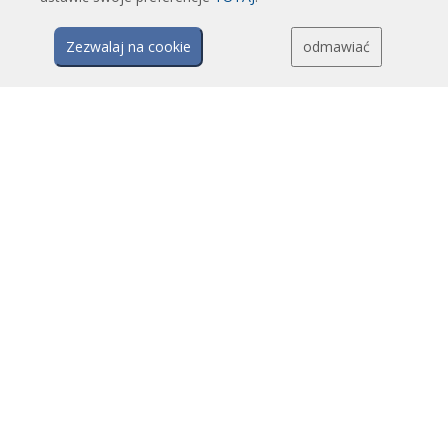
Kurtyny powietrzne z systemem dezynfekcji i oczyszczania
Zezwalaj na cookie
odmawiać
Opłacalne i ekonomiczne kurtyny powietrzne
TECHNOLOGIA
Czym jest kurtyna powietrzna?
Jak działają kurtyny powietrzne?
Zalety i korzyści stosowania kurtyn powietrznych
Kurtyny powietrzne z pompami ciepła
Kurtyny powietrzne EC
Kurtyny powietrzne Airtècnics
PLIKI DO POBRANIA
Katalog kurtyn powietrznych
Dane techniczne
Certyfikaty jakości