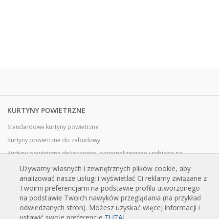
KURTYNY POWIETRZNE
Standardowe kurtyny powietrzne
Kurtyny powietrzne do zabudowy
Kurtyny powietrzne dekoracyjne, personalizowane i robione na
zamówienie
Używamy własnych i zewnętrznych plików cookie, aby
Kurtyny powietrzne przemysłowe i chłodnicze
analizować nasze usługi i wyświetlać Ci reklamy związane z
Twoimi preferencjami na podstawie profilu utworzonego
Kurtyny powietrzne do drzwi obrotowych, wykonane na zamówienie
na podstawie Twoich nawyków przeglądania (na przykład
Kurtyny powietrzne z ochroną przed owadami
odwiedzanych stron). Możesz uzyskać więcej informacji i
Energooszczędne kurtyny powietrzne pompy ciepła
ustawić swoje preferencje
TUTAJ
.