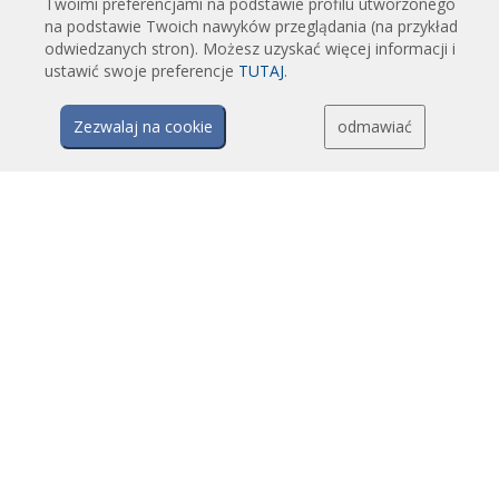
Twoimi preferencjami na podstawie profilu utworzonego
Kurtyny powietrzne z systemem dezynfekcji i oczyszczania
na podstawie Twoich nawyków przeglądania (na przykład
odwiedzanych stron). Możesz uzyskać więcej informacji i
Opłacalne i ekonomiczne kurtyny powietrzne
ustawić swoje preferencje
TUTAJ
.
TECHNOLOGIA
Zezwalaj na cookie
odmawiać
Czym jest kurtyna powietrzna?
Jak działają kurtyny powietrzne?
Zalety i korzyści stosowania kurtyn powietrznych
Kurtyny powietrzne z pompami ciepła
Kurtyny powietrzne EC
Kurtyny powietrzne Airtècnics
PLIKI DO POBRANIA
Katalog kurtyn powietrznych
Dane techniczne
Certyfikaty jakości