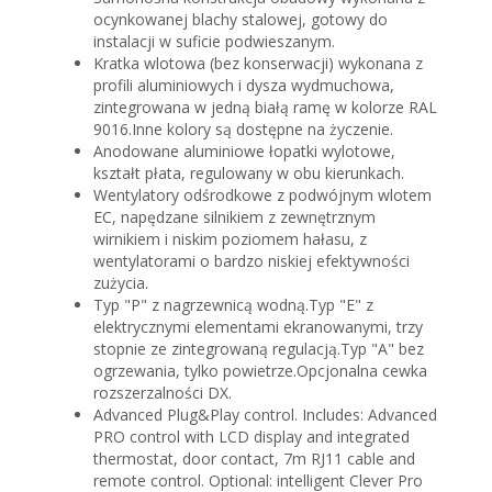
ocynkowanej blachy stalowej, gotowy do
instalacji w suficie podwieszanym.
Kratka wlotowa (bez konserwacji) wykonana z
profili aluminiowych i dysza wydmuchowa,
zintegrowana w jedną białą ramę w kolorze RAL
9016.Inne kolory są dostępne na życzenie.
Anodowane aluminiowe łopatki wylotowe,
kształt płata, regulowany w obu kierunkach.
Wentylatory odśrodkowe z podwójnym wlotem
EC, napędzane silnikiem z zewnętrznym
wirnikiem i niskim poziomem hałasu, z
wentylatorami o bardzo niskiej efektywności
zużycia.
Typ "P" z nagrzewnicą wodną.Typ "E" z
elektrycznymi elementami ekranowanymi, trzy
stopnie ze zintegrowaną regulacją.Typ "A" bez
ogrzewania, tylko powietrze.Opcjonalna cewka
rozszerzalności DX.
Advanced Plug&Play control. Includes: Advanced
PRO control with LCD display and integrated
thermostat, door contact, 7m RJ11 cable and
remote control. Optional: intelligent Clever Pro