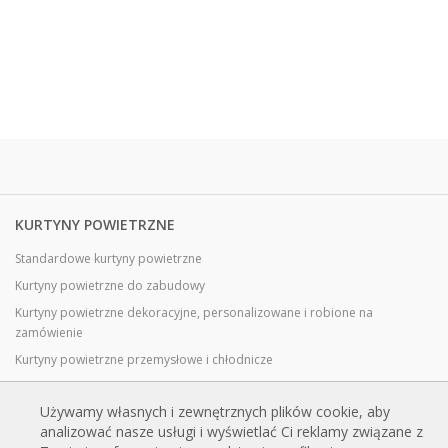
KURTYNY POWIETRZNE
Standardowe kurtyny powietrzne
Kurtyny powietrzne do zabudowy
Kurtyny powietrzne dekoracyjne, personalizowane i robione na
zamówienie
Kurtyny powietrzne przemysłowe i chłodnicze
Kurtyny powietrzne do drzwi obrotowych, wykonane na zamówienie
Używamy własnych i zewnętrznych plików cookie, aby
Kurtyny powietrzne z ochroną przed owadami
analizować nasze usługi i wyświetlać Ci reklamy związane z
Energooszczędne kurtyny powietrzne pompy ciepła