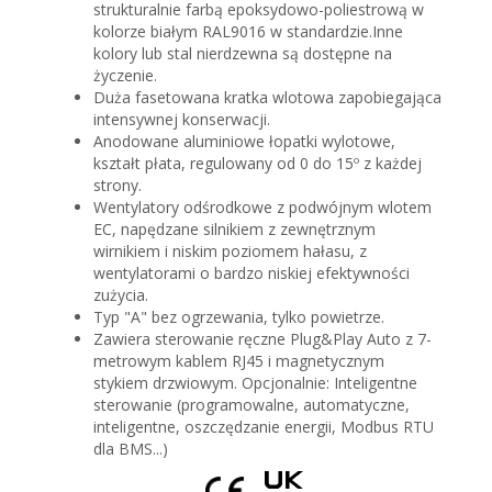
strukturalnie farbą epoksydowo-poliestrową w
kolorze białym RAL9016 w standardzie.Inne
kolory lub stal nierdzewna są dostępne na
życzenie.
Duża fasetowana kratka wlotowa zapobiegająca
intensywnej konserwacji.
Anodowane aluminiowe łopatki wylotowe,
kształt płata, regulowany od 0 do 15º z każdej
strony.
Wentylatory odśrodkowe z podwójnym wlotem
EC, napędzane silnikiem z zewnętrznym
wirnikiem i niskim poziomem hałasu, z
wentylatorami o bardzo niskiej efektywności
zużycia.
Typ "A" bez ogrzewania, tylko powietrze.
Zawiera sterowanie ręczne Plug&Play Auto z 7-
metrowym kablem RJ45 i magnetycznym
stykiem drzwiowym. Opcjonalnie: Inteligentne
sterowanie (programowalne, automatyczne,
inteligentne, oszczędzanie energii, Modbus RTU
dla BMS...)