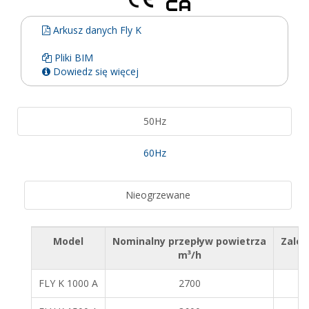
Arkusz danych Fly K
Pliki BIM
Dowiedz się więcej
50Hz
60Hz
Nieogrzewane
Model
Nominalny przepływ powietrza
Zale
m³/h
FLY K 1000 A
2700