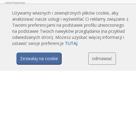
zamówienie
Kurtyny powietrzne przemysłowe i chłodnicze
Używamy własnych i zewnętrznych plików cookie, aby
analizować nasze usługi i wyświetlać Ci reklamy związane z
Kurtyny powietrzne do drzwi obrotowych, wykonane na zamówienie
Twoimi preferencjami na podstawie profilu utworzonego
Kurtyny powietrzne z ochroną przed owadami
na podstawie Twoich nawyków przeglądania (na przykład
Energooszczędne kurtyny powietrzne pompy ciepła
odwiedzanych stron). Możesz uzyskać więcej informacji i
ustawić swoje preferencje
TUTAJ
.
Kurtyny powietrzne z systemem dezynfekcji i oczyszczania
Opłacalne i ekonomiczne kurtyny powietrzne
Zezwalaj na cookie
odmawiać
TECHNOLOGIA
Czym jest kurtyna powietrzna?
Jak działają kurtyny powietrzne?
Zalety i korzyści stosowania kurtyn powietrznych
Kurtyny powietrzne z pompami ciepła
Kurtyny powietrzne EC
Kurtyny powietrzne Airtècnics