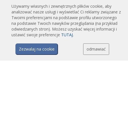
zamówienie
Używamy własnych i zewnętrznych plików cookie, aby
Kurtyny powietrzne przemysłowe i chłodnicze
analizować nasze usługi i wyświetlać Ci reklamy związane z
Kurtyny powietrzne do drzwi obrotowych, wykonane na zamówienie
Twoimi preferencjami na podstawie profilu utworzonego
na podstawie Twoich nawyków przeglądania (na przykład
Kurtyny powietrzne z ochroną przed owadami
odwiedzanych stron). Możesz uzyskać więcej informacji i
Energooszczędne kurtyny powietrzne pompy ciepła
ustawić swoje preferencje
TUTAJ
.
Kurtyny powietrzne z systemem dezynfekcji i oczyszczania
Opłacalne i ekonomiczne kurtyny powietrzne
Zezwalaj na cookie
odmawiać
TECHNOLOGIA
Czym jest kurtyna powietrzna?
Jak działają kurtyny powietrzne?
Zalety i korzyści stosowania kurtyn powietrznych
Kurtyny powietrzne z pompami ciepła
Kurtyny powietrzne EC
Kurtyny powietrzne Airtècnics