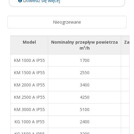
Dowiedz się więcej
Nieogrzewane
Model
Nominalny przepływ powietrza
Zal
m³/h
KM 1000 A IP55
1700
KM 1500 A IP55
2550
KM 2000 A IP55
3400
KM 2500 A IP55
4250
KM 3000 A IP55
5100
KG 1000 A IP55
2400
KG 1500 A IP55
3200