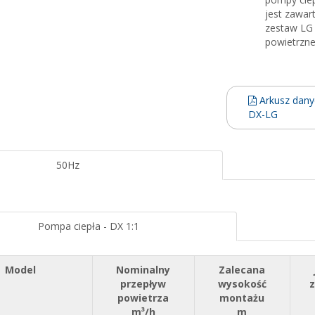
jest zawar
zestaw LG 
powietrzne
Arkusz dany
DX-LG
50Hz
Pompa ciepła - DX 1:1
Model
Nominalny
Zalecana
przepływ
wysokość
powietrza
montażu
m³/h
m