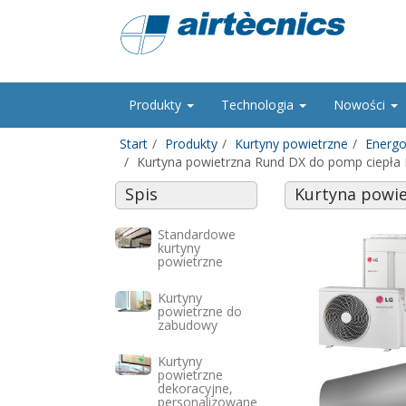
Produkty
Technologia
Nowości
Start
Produkty
Kurtyny powietrzne
Energo
Kurtyna powietrzna Rund DX do pomp ciepła
Spis
Kurtyna powie
Standardowe
kurtyny
powietrzne
Kurtyny
powietrzne do
zabudowy
Kurtyny
powietrzne
dekoracyjne,
personalizowane