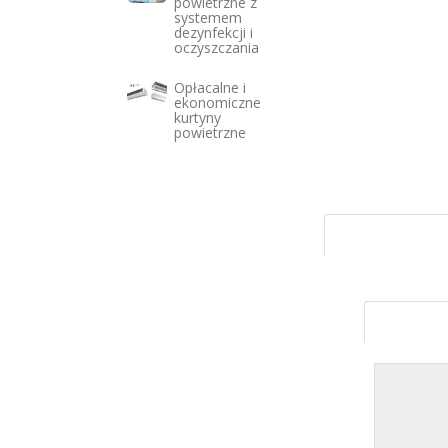
powietrzne z
systemem
dezynfekcji i
oczyszczania
Opłacalne i
ekonomiczne
kurtyny
powietrzne