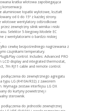
towana kratka wlotowa zapobiegająca
j konserwacji.
aluminiowe łopatki wylotowe, kształt
ulowany od 0 do 15º z każdej strony.
e wlotowe wentylatory odśrodkowe
rzez zewnętrzny silnik wirnika i niski
asu. Selektor 5-biegowy.Modele EC
 z wentylatorami o bardzo niskiej
.
tylko cewkę bezpośredniego nagrzewania z
mi czujnikami temperatury.
lug&Play control. Includes: Advanced PRO
th LCD display and integrated thermostat,
ct, 7m RJ11 cable and remote control.
 podłączenia do zewnętrznego agregatu
ła typu LG (R410A/R32) z zaworem
m. Wymaga zestaw interfejsu LG DX
any do kurtyny powietrznej i
alny sterownik.
podłączenia do jednostki zewnętrznej
ła LG VRF (R410A) i zawór rozprężny nie