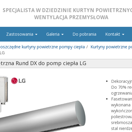
SPECJALISTA W DZIEDZINIE KURTYN POWIETRZNYC
WENTYLACJA PRZEMYSŁOWA
Zastosowania
Galeria
Do pobrania
Kontakt
oszczędne kurtyny powietrzne pompy ciepła
Kurtyny powietrzne p
 LG
trzna Rund DX do pomp ciepła LG
Dekoracyjn
Do 70% red
ogrzewania
Fasetowan
wykonana z
wykończone
poliestrow
srebrnosza
stal nierd