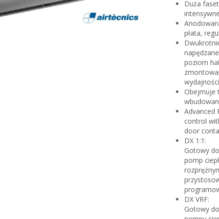
Duża fase
intensywne
Anodowane 
płata, reg
Dwukrotni
napędzane p
poziom hał
zmontowane
wydajności
Obejmuje 
wbudowany
Advanced P
control wi
door conta
DX 1:1:
Gotowy do
pomp ciep
rozprężny
przystosow
programow
DX VRF:
Gotowy do 
pompy ciep