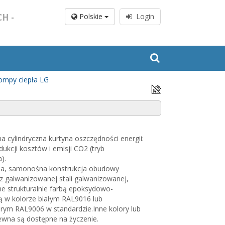
H -
Polskie
Login
ompy ciepła LG
a cylindryczna kurtyna oszczędności energii:
ukcji kosztów i emisji CO2 (tryb
).
a, samonośna konstrukcja obudowy
 galwanizowanej stali galwanizowanej,
 strukturalnie farbą epoksydowo-
ą w kolorze białym RAL9016 lub
rym RAL9006 w standardzie.Inne kolory lub
zewna są dostępne na życzenie.