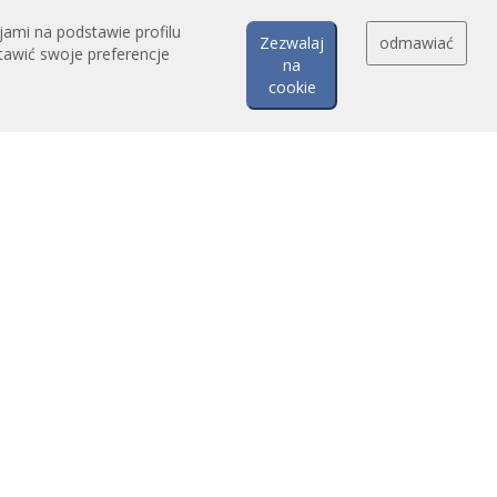
jami na podstawie profilu
Zezwalaj
odmawiać
tawić swoje preferencje
na
cookie