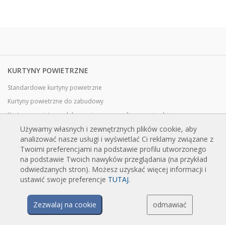
KURTYNY POWIETRZNE
Standardowe kurtyny powietrzne
Kurtyny powietrzne do zabudowy
Kurtyny powietrzne dekoracyjne, personalizowane i robione na
zamówienie
Używamy własnych i zewnętrznych plików cookie, aby
Kurtyny powietrzne przemysłowe i chłodnicze
analizować nasze usługi i wyświetlać Ci reklamy związane z
Twoimi preferencjami na podstawie profilu utworzonego
Kurtyny powietrzne do drzwi obrotowych, wykonane na zamówienie
na podstawie Twoich nawyków przeglądania (na przykład
Kurtyny powietrzne z ochroną przed owadami
odwiedzanych stron). Możesz uzyskać więcej informacji i
ustawić swoje preferencje
TUTAJ
.
Energooszczędne kurtyny powietrzne pompy ciepła
Kurtyny powietrzne z systemem dezynfekcji i oczyszczania
Zezwalaj na cookie
odmawiać
Opłacalne i ekonomiczne kurtyny powietrzne