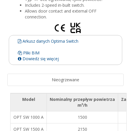
Includes 2-speed in-built switch.
Allows door contact and external OFF
connection.
Arkusz danych Optima Switch
Pliki BIM
Dowiedz się więcej
Nieogrzewane
Model
Nominalny przepływ powietrza
Zale
m³/h
OPT SW 1000 A
1500
OPT SW 1500 A
2150