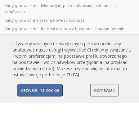
Kurtyny powietrzne dekoracyjne, personalizowane i robione na
zamówienie
Kurtyny powietrzne przemysłowe i chłodnicze
Kurtyny powietrzne do drzwi obrotowych, wykonane na zamówienie
Kurtyny powietrzne z ochroną przed owadami
Używamy własnych i zewnętrznych plików cookie, aby
Energooszczędne kurtyny powietrzne pompy ciepła
analizować nasze usługi i wyświetlać Ci reklamy związane z
Kurtyny powietrzne z systemem dezynfekcji i oczyszczania
Twoimi preferencjami na podstawie profilu utworzonego
na podstawie Twoich nawyków przeglądania (na przykład
Opłacalne i ekonomiczne kurtyny powietrzne
odwiedzanych stron). Możesz uzyskać więcej informacji i
ustawić swoje preferencje
TUTAJ
.
TECHNOLOGIA
Zezwalaj na cookie
odmawiać
Czym jest kurtyna powietrzna?
Jak działają kurtyny powietrzne?
Zalety i korzyści stosowania kurtyn powietrznych
Kurtyny powietrzne z pompami ciepła
Kurtyny powietrzne EC
Kurtyny powietrzne Airtècnics