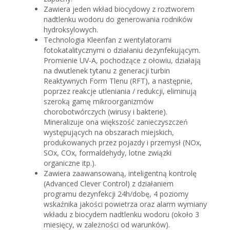
Zawiera jeden wkład biocydowy z roztworem
nadtlenku wodoru do generowania rodników
hydroksylowych.
Technologia Kleenfan z wentylatorami
fotokatalitycznymi o działaniu dezynfekującym.
Promienie UV-A, pochodzące z ołowiu, działają
na dwutlenek tytanu z generacji turbin
Reaktywnych Form Tlenu (RFT), a następnie,
poprzez reakcje utleniania / redukcji, eliminują
szeroką gamę mikroorganizmów
chorobotwórczych (wirusy i bakterie).
Mineralizuje ona większość zanieczyszczeń
występujących na obszarach miejskich,
produkowanych przez pojazdy i przemysł (NOx,
SOx, COx, formaldehydy, lotne związki
organiczne itp.).
Zawiera zaawansowaną, inteligentną kontrolę
(Advanced Clever Control) z działaniem
programu dezynfekcji 24h/dobę, 4 poziomy
wskaźnika jakości powietrza oraz alarm wymiany
wkładu z biocydem nadtlenku wodoru (około 3
miesięcy, w zależności od warunków).