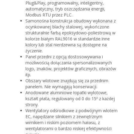
Plug&Play, programowalny, inteligentny,
automatyczny, tryb oszczędzania energii,
Modbus RTU przez PLC.
Samonośna konstrukcja obudowy wykonana z
ocynkowanej blachy stalowej, wykończone
strukturalnie farbą epoksydowo-poliestrową w
kolorze białym RAL9016 w standardzie.Inne
kolory lub stal nierdzewna są dostępne na
życzenie.
Panel przedni z opcją dostosowywania i
możliwością dołączania spersonalizowanych
logo, znaków, projektów graficznych, obrazów
itp.
Obszary wlotowe znajdują się za przednim
panelem. Nie wymagają konserwacji.
Anodowane aluminiowe łopatki wylotowe,
kształt płata, regulowany od 0 do 15º z każdej
strony.
Wentylatory odśrodkowe z podwójnym wlotem
EC, napędzane silnikiem z zewnętrznym
wirnikiem i niskim poziomem hałasu, z
wentylatorami o bardzo niskiej efektywności