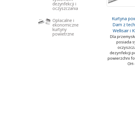
dezynfekcji i
oczyszczania
Kurtyna po
Opłacalne i
Dam z tech
ekonomiczne
kurtyny
Wellisair i 
powietrzne
Dla przemysłu
posiada s
oczyszcza
dezynfekcji p
powierzchni fot
OH-