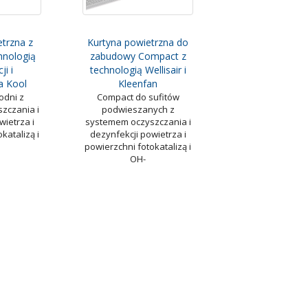
etrzna z
Kurtyna powietrzna do
hnologią
zabudowy Compact z
ji i
technologią Wellisair i
a Kool
Kleenfan
odni z
Compact do sufitów
zczania i
podwieszanych z
wietrza i
systemem oczyszczania i
katalizą i
dezynfekcji powietrza i
powierzchni fotokatalizą i
OH-