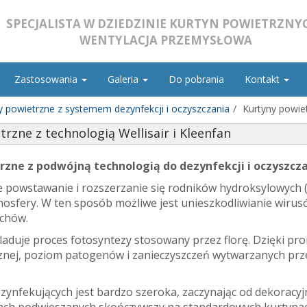
SPECJALISTA W DZIEDZINIE KURTYN POWIETRZNYC
WENTYLACJA PRZEMYSŁOWA
Zastosowania
Galeria
Do pobrania
Kontakt
y powietrzne z systemem dezynfekcji i oczyszczania
Kurtyny powiet
rzne z technologią Wellisair i Kleenfan
rzne z podwójną technologią do dezynfekcji i oczyszcza
e powstawanie i rozszerzanie się rodników hydroksylowych (
osfery. W ten sposób możliwe jest unieszkodliwianie wirusów
achów.
laduje proces fotosyntezy stosowany przez florę. Dzięki pr
znej, poziom patogenów i zanieczyszczeń wytwarzanych przez
zynfekujących jest bardzo szeroka, zaczynając od dekoracyj