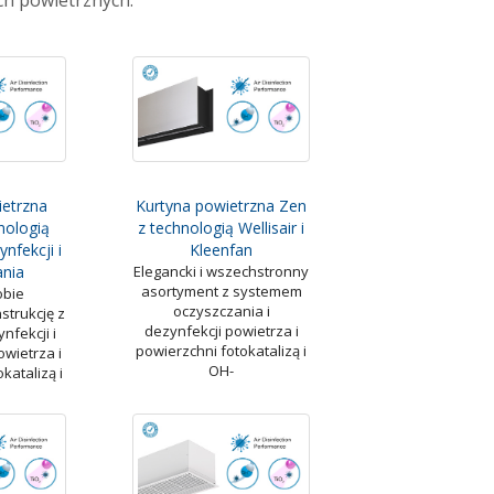
h powietrznych.
ietrzna
Kurtyna powietrzna Zen
nologią
z technologią Wellisair i
nfekcji i
Kleenfan
ania
Elegancki i wszechstronny
asortyment z systemem
obie
oczyszczania i
strukcję z
dezynfekcji powietrza i
fekcji i
powierzchni fotokatalizą i
wietrza i
OH-
katalizą i