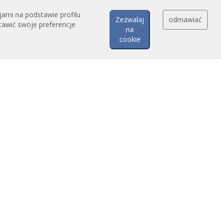
jami na podstawie profilu
Zezwalaj
odmawiać
tawić swoje preferencje
na
cookie