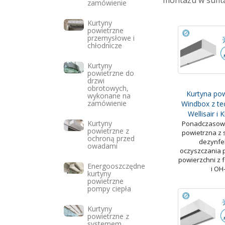
montażu w sufit
zamówienie
Kurtyny
powietrzne
przemysłowe i
chłodnicze
Kurtyny
powietrzne do
drzwi
obrotowych,
Kurtyna po
wykonane na
zamówienie
Windbox z te
Wellisair i 
Kurtyny
Ponadczasow
powietrzne z
powietrzna z
ochroną przed
dezynfek
owadami
oczyszczania p
powierzchni z f
Energooszczędne
i OH
kurtyny
powietrzne
pompy ciepła
Kurtyny
powietrzne z
systemem