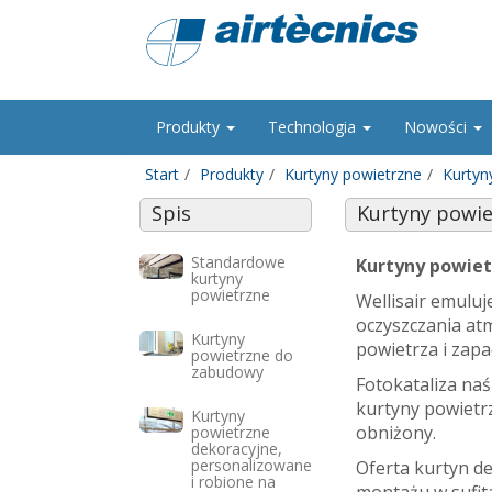
Produkty
Technologia
Nowości
Start
Produkty
Kurtyny powietrzne
Kurtyn
Spis
Kurtyny powiet
Standardowe
Kurtyny powiet
kurtyny
powietrzne
Wellisair emuluj
oczyszczania atm
Kurtyny
powietrza i zap
powietrzne do
zabudowy
Fotokataliza naś
kurtyny powietr
Kurtyny
obniżony.
powietrzne
dekoracyjne,
personalizowane
Oferta kurtyn de
i robione na