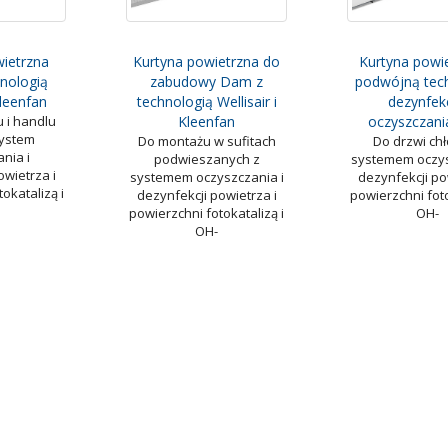
wietrzna
Kurtyna powietrzna do
Kurtyna powi
nologią
zabudowy Dam z
podwójną tec
Kleenfan
technologią Wellisair i
dezynfekc
 i handlu
Kleenfan
oczyszczani
ystem
Do montażu w sufitach
Do drzwi chł
nia i
podwieszanych z
systemem oczys
owietrza i
systemem oczyszczania i
dezynfekcji po
okatalizą i
dezynfekcji powietrza i
powierzchni foto
powierzchni fotokatalizą i
OH-
OH-