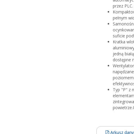
przez PLC.
Kompaktowa
pełnym wid
Samonośna
ocynkowane
suficie po
Kratka wlo
aluminiow
jedną biał
dostępne n
Wentylato
napędzane 
poziomem h
efektywnoś
Typ "P" z 
elementami
zintegrowa
powietrze.
Arkusz dan