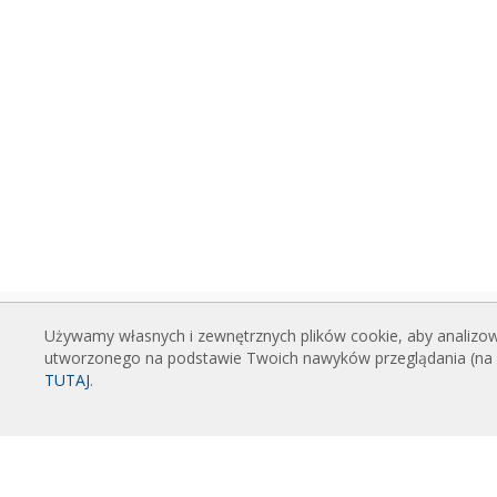
Używamy własnych i zewnętrznych plików cookie, aby analizowa
KURTYNY POWIETRZNE
PLIK
utworzonego na podstawie Twoich nawyków przeglądania (na pr
Standardowe kurtyny powietrzne
Katal
TUTAJ
.
Kurtyny powietrzne do zabudowy
Dane 
Kurtyny powietrzne dekoracyjne,
Certyf
personalizowane i robione na
POL
zamówienie
Zaawa
Kurtyny powietrzne przemysłowe i