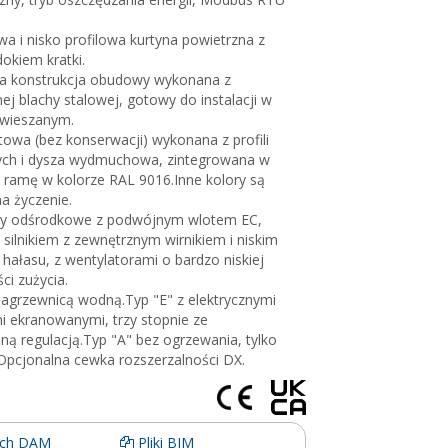
 i nisko profilowa kurtyna powietrzna z
okiem kratki.
 konstrukcja obudowy wykonana z
j blachy stalowej, gotowy do instalacji w
dwieszanym.
towa (bez konserwacji) wykonana z profili
ych i dysza wydmuchowa, zintegrowana w
ą ramę w kolorze RAL 9016.Inne kolory są
a życzenie.
ry odśrodkowe z podwójnym wlotem EC,
silnikiem z zewnętrznym wirnikiem i niskim
ałasu, z wentylatorami o bardzo niskiej
ci zużycia.
nagrzewnicą wodną.Typ "E" z elektrycznymi
 ekranowanymi, trzy stopnie ze
ną regulacją.Typ "A" bez ogrzewania, tylko
Opcjonalna cewka rozszerzalności DX.
ych DAM
Pliki BIM