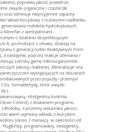
 bakterii), poprawia jakość powietrza
otne związki organiczne i cząsteczki
) oraz eliminuje nieprzyjemne zapachy.
eden wkład biocydowy z roztworem nadtlenku
 generowania rodników hydroksylowych.
a Kleenfan z wentylatorami
tycznymi o działaniu dezynfekującym.
UV-A, pochodzące z ołowiu, działają na
tytanu z generacji turbin Reaktywnych Form
, a następnie, poprzez reakcje utleniania /
eliminują szeroką gamę mikroorganizmów
rczych (wirusy i bakterie). Mineralizuje ona
zanieczyszczeń występujących na obszarach
 produkowanych przez pojazdy i przemysł
 COx, formaldehydy, lotne związki
itp.).
awansowaną, inteligentną kontrolę
Clever Control) z działaniem programu
i 24h/dobę, 4 poziomy wskaźnika jakości
 oraz alarm wymiany wkładu z biocydem
wodoru (około 3 miesięcy, w zależności od
 Plug&Play, programowalny, inteligentny,
ny, tryb oszczędzania energii, Modbus RTU