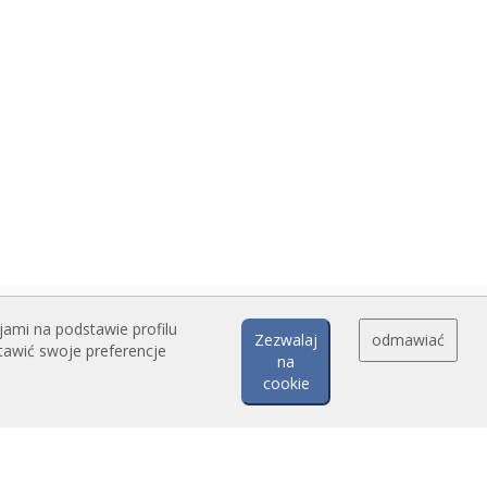
jami na podstawie profilu
Zezwalaj
odmawiać
tawić swoje preferencje
na
cookie