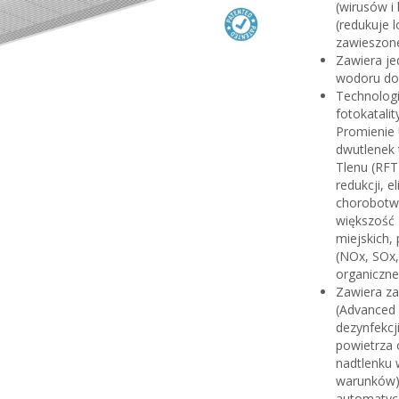
(wirusów i
(redukuje l
zawieszone
Zawiera j
wodoru do
Technologi
fotokatali
Promienie 
dwutlenek 
Tlenu (RFT)
redukcji, 
chorobotwó
większość 
miejskich,
(NOx, SOx,
organiczne 
Zawiera za
(Advanced 
dezynfekcj
powietrza
nadtlenku 
warunków).
automatycz