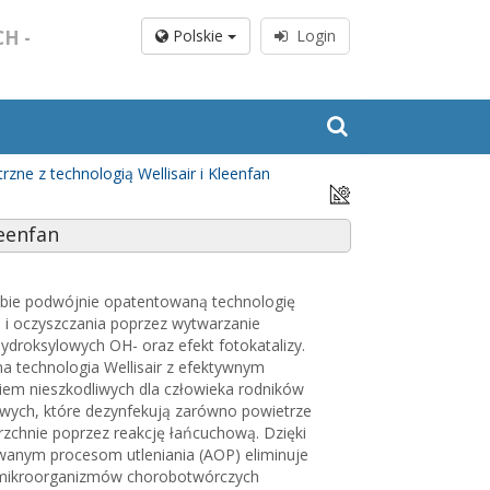
H -
Polskie
Login
rzne z technologią Wellisair i Kleenfan
eenfan
obie podwójnie opatentowaną technologię
i i oczyszczania poprzez wytwarzanie
ydroksylowych OH- oraz efekt fotokatalizy.
a technologia Wellisair z efektywnym
em nieszkodliwych dla człowieka rodników
wych, które dezynfekują zarówno powietrze
erzchnie poprzez reakcję łańcuchową. Dzięki
anym procesom utleniania (AOP) eliminuje
mikroorganizmów chorobotwórczych