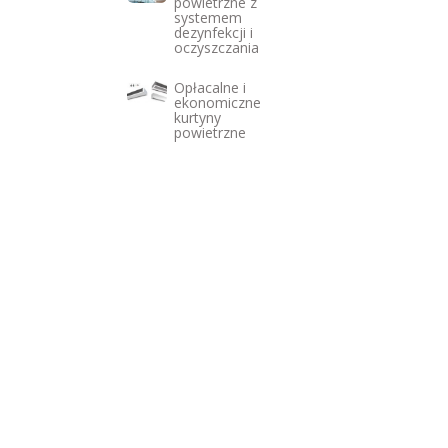
powietrzne z
systemem
dezynfekcji i
oczyszczania
Opłacalne i
ekonomiczne
kurtyny
powietrzne