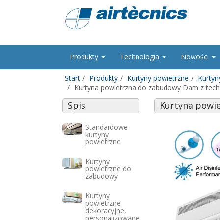
Produkty
Technologia
Nowości
Start
Produkty
Kurtyny powietrzne
Kurtyn
Kurtyna powietrzna do zabudowy Dam z techno
Spis
Kurtyna powie
Standardowe
kurtyny
powietrzne
Kurtyny
powietrzne do
zabudowy
Kurtyny
powietrzne
dekoracyjne,
personalizowane