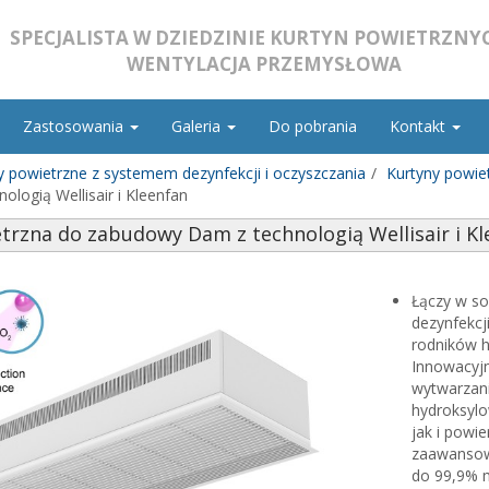
SPECJALISTA W DZIEDZINIE KURTYN POWIETRZNYC
WENTYLACJA PRZEMYSŁOWA
Zastosowania
Galeria
Do pobrania
Kontakt
y powietrzne z systemem dezynfekcji i oczyszczania
Kurtyny powiet
logią Wellisair i Kleenfan
trzna do zabudowy Dam z technologią Wellisair i Kl
Łączy w s
dezynfekcj
rodników h
Innowacyjn
wytwarzani
hydroksylo
jak i powi
zaawansow
do 99,9% 