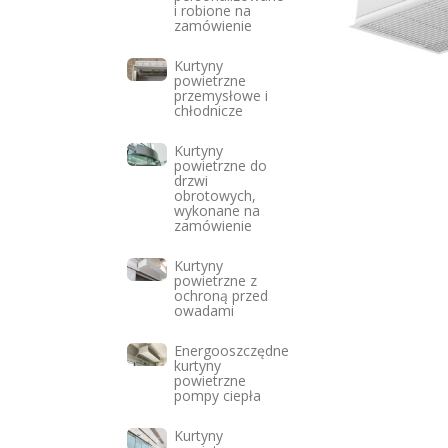
i robione na
zamówienie
Kurtyny
powietrzne
przemysłowe i
chłodnicze
Kurtyny
powietrzne do
drzwi
obrotowych,
wykonane na
zamówienie
Kurtyny
powietrzne z
ochroną przed
owadami
Energooszczędne
kurtyny
powietrzne
pompy ciepła
Kurtyny