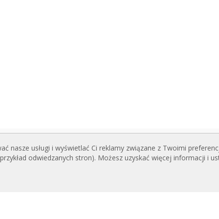
ć nasze usługi i wyświetlać Ci reklamy związane z Twoimi preferenc
I DO POBRANIA
POWIĄZANE STRONY
zykład odwiedzanych stron). Możesz uzyskać więcej informacji i us
INTERNETOWE
og kurtyn powietrznych
techniczne
Rideaux d’air
ikaty jakości
Actuadores
Cortinas de aire
ECANE TREŚCI
Luftschleier
nsowany sterownik Clever
EC Fans