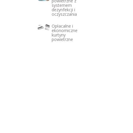
powietrzne z
systemem
dezynfekcji i
oczyszczania
Opłacalne i
ekonomiczne
kurtyny
powietrzne