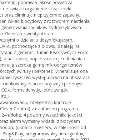
 bakterii), poprawia jakość powietrza
otne związki organiczne i cząsteczki
) oraz eliminuje nieprzyjemne zapachy.
eden wkład biocydowy z roztworem nadtlenku
 generowania rodników hydroksylowych.
a Kleenfan z wentylatorami
tycznymi o działaniu dezynfekującym.
UV-A, pochodzące z ołowiu, działają na
tytanu z generacji turbin Reaktywnych Form
, a następnie, poprzez reakcje utleniania /
eliminują szeroką gamę mikroorganizmów
rczych (wirusy i bakterie). Mineralizuje ona
zanieczyszczeń występujących na obszarach
 produkowanych przez pojazdy i przemysł
 COx, formaldehydy, lotne związki
itp.).
awansowaną, inteligentną kontrolę
Clever Control) z działaniem programu
i 24h/dobę, 4 poziomy wskaźnika jakości
 oraz alarm wymiany wkładu z biocydem
wodoru (około 3 miesięcy, w zależności od
 Plug&Play, programowalny, inteligentny,
ny, tryb oszczędzania energii, Modbus RTU