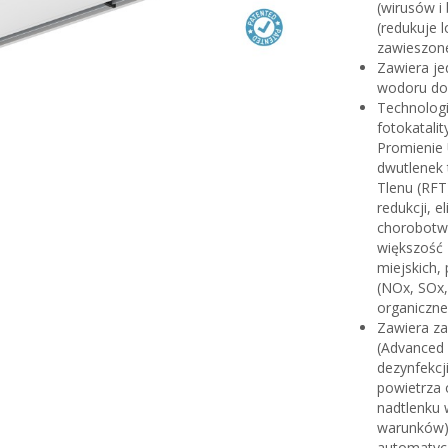
(wirusów i
(redukuje l
zawieszone
Zawiera j
wodoru do
Technologi
fotokatali
Promienie 
dwutlenek 
Tlenu (RFT)
redukcji, 
chorobotwó
większość 
miejskich,
(NOx, SOx,
organiczne 
Zawiera za
(Advanced 
dezynfekcj
powietrza
nadtlenku 
warunków).
automatycz