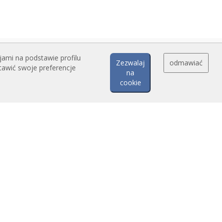
jami na podstawie profilu
Zezwalaj
odmawiać
tawić swoje preferencje
na
cookie