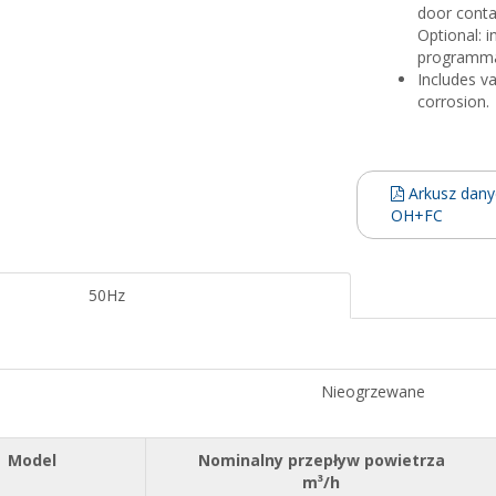
door conta
Optional: i
programmab
Includes v
corrosion.
Arkusz dany
OH+FC
50Hz
Nieogrzewane
Model
Nominalny przepływ powietrza
m³/h