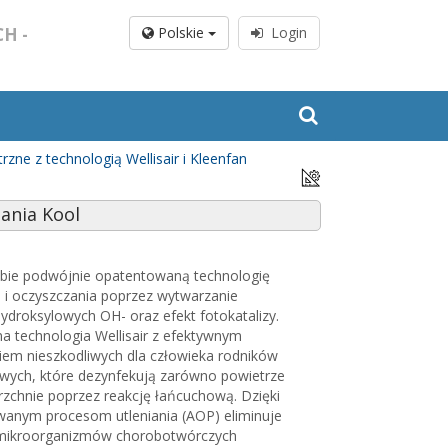
H -
Polskie
Login
rzne z technologią Wellisair i Kleenfan
ania Kool
obie podwójnie opatentowaną technologię
i i oczyszczania poprzez wytwarzanie
ydroksylowych OH- oraz efekt fotokatalizy.
a technologia Wellisair z efektywnym
em nieszkodliwych dla człowieka rodników
wych, które dezynfekują zarówno powietrze
erzchnie poprzez reakcję łańcuchową. Dzięki
anym procesom utleniania (AOP) eliminuje
mikroorganizmów chorobotwórczych