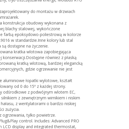
 zaprojektowany do montażu w drzwiach
zamrażarek.
 konstrukcja obudowy wykonana z
ej blachy stalowej, wykończone
nie farbą epoksydowo-poliestrową w kolorze
9016 w standardzie.Inne kolory lub stal
 są dostępne na życzenie.
towana kratka wlotowa zapobiegająca
j konserwacji.Dostępne również z płaską
orowaną kratką wlotową, bardziej elegancką
komercyjnych, gdzie ogrzewanie nie jest
aluminiowe łopatki wylotowe, kształt
ulowany od 0 do 15º z każdej strony.
ry odśrodkowe z podwójnym wlotem EC,
silnikiem z zewnętrznym wirnikiem i niskim
ałasu, z wentylatorami o bardzo niskiej
ci zużycia.
z ogrzewania, tylko powietrze.
lug&Play control. Includes: Advanced PRO
th LCD display and integrated thermostat,