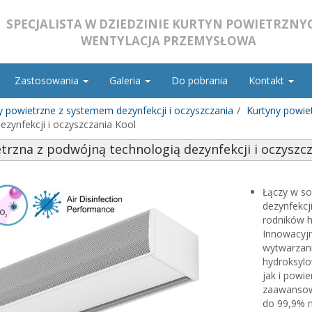
SPECJALISTA W DZIEDZINIE KURTYN POWIETRZNYC
WENTYLACJA PRZEMYSŁOWA
Zastosowania
Galeria
Do pobrania
Kontakt
y powietrzne z systemem dezynfekcji i oczyszczania
Kurtyny powiet
zynfekcji i oczyszczania Kool
trzna z podwójną technologią dezynfekcji i oczyszcz
Łączy w s
dezynfekcj
rodników h
Innowacyjn
wytwarzani
hydroksylo
jak i powi
zaawansow
do 99,9% 