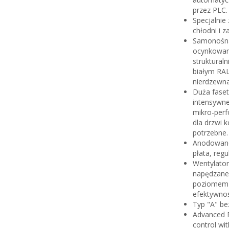
przez PLC.
Specjalnie
chłodni i 
Samonośna
ocynkowan
struktural
białym RAL
nierdzewna
Duża fase
intensywne
mikro-perf
dla drzwi 
potrzebne.
Anodowane 
płata, reg
Wentylato
napędzane 
poziomem h
efektywnoś
Typ "A" be
Advanced P
control wi