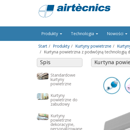
Produkty
Technologia
Nowości
Start
Produkty
Kurtyny powietrzne
Kurtyn
Kurtyna powietrzna z podwójną technologią de
Spis
Kurtyna powie
Standardowe
kurtyny
powietrzne
Kurtyny
powietrzne do
zabudowy
Kurtyny
powietrzne
dekoracyjne,
personalizowane