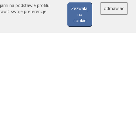
jami na podstawie profilu
Zezwalaj
odmawiać
tawić swoje preferencje
na
cookie