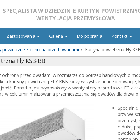
SPECJALISTA W DZIEDZINIE KURTYN POWIETRZNYC
WENTYLACJA PRZEMYSŁOWA
Zastosowania
Galeria
Do pobrania
Kontakt
y powietrzne z ochroną przed owadami
Kurtyna powietrzna Fly KS
trzna Fly KSB-BB
 z ochroną przed owadami w rozmiarze do potrzeb handlowych o mo
kcja kurtyny powietrznej FLY KBB łączy wszystkie udane innowacje, k
ność. Ponadto jest wyposażony w wentylatory odśrodkowe EC z zewn
na w celu zminimalizowania przemieszczania się owadów dla drzwi o 
Specjalni
przy wejśc
przemysł, s
o dużej pr
owadów do
normą NSF