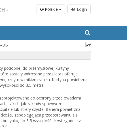
H -
Polskie
Login
B-BB
cy podobnej do przemysłowej kurtyny
tóre zostały wdrożone przez lata i oferuje
ętrznym wirnikiem silnika. Kurtyna powietrzna
wysokości do 3,5 metra.
e zaprojektowane do ochrony przed owadami
iach, takich jak zakłady spożywcze i
zpitale lub strefy czyste. Bariera powietrzna
ędkości, zapobiegająca przedostawaniu się
 budynku, do 3,5 wysokość drzwi zgodnie z
 37.