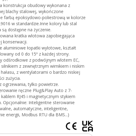
 konstrukcja obudowy wykonana z
ej blachy stalowej, wykończone
nie farbą epoksydowo-poliestrową w kolorze
9016 w standardzie.Inne kolory lub stal
 są dostępne na życzenie.
towana kratka wlotowa zapobiegająca
j konserwacji.
aluminiowe łopatki wylotowe, kształt
ulowany od 0 do 15º z każdej strony.
ry odśrodkowe z podwójnym wlotem EC,
silnikiem z zewnętrznym wirnikiem i niskim
ałasu, z wentylatorami o bardzo niskiej
ci zużycia.
z ogrzewania, tylko powietrze.
erowanie ręczne Plug&Play Auto z 7-
kablem RJ45 i magnetycznym stykiem
 Opcjonalnie: Inteligentne sterowanie
alne, automatyczne, inteligentne,
ie energii, Modbus RTU dla BMS...)