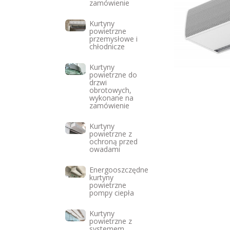
zamówienie
Kurtyny
powietrzne
przemysłowe i
chłodnicze
Kurtyny
powietrzne do
drzwi
obrotowych,
wykonane na
zamówienie
Kurtyny
powietrzne z
ochroną przed
owadami
Energooszczędne
kurtyny
powietrzne
pompy ciepła
Kurtyny
powietrzne z
systemem