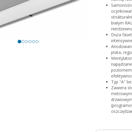
Samonośna
ocynkowan
struktural
białym RAL
nierdzewna
Duża fase
intensywne
Anodowane 
płata, reg
Wentylato
napędzane 
poziomem h
efektywnoś
Typ "A" be
Zawiera st
metrowym 
drzwiowym.
(programow
oszczędzan