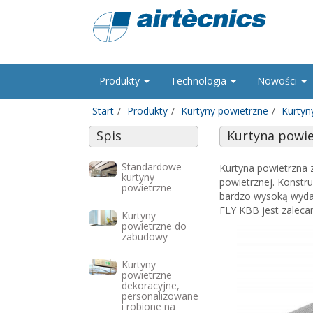
Produkty
Technologia
Nowości
Start
Produkty
Kurtyny powietrzne
Kurtyn
Spis
Kurtyna powie
Standardowe
Kurtyna powietrzna
kurtyny
powietrznej. Konstru
powietrzne
bardzo wysoką wydaj
FLY KBB jest zaleca
Kurtyny
powietrzne do
zabudowy
Kurtyny
powietrzne
dekoracyjne,
personalizowane
i robione na